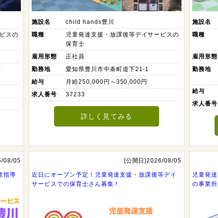
施設名
child hands豊川
施設名
ビスの
職種
児童発達支援・放課後等デイサービスの
職種
保育士
雇用形態
正社員
雇用形態
-
勤務地
愛知県豊川市中条町道下21-1
勤務地
給与
月給250,000円～350,000円
給与
求人番号
37233
求人番号
詳しく見てみる
/08/05
[公開日]2026/08/05
童指導
近日にオープン予定！児童発達支援・放課後等デイ
児童発達
サービスでの保育士さん募集！
の事業所