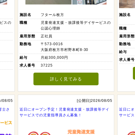
施設名
フタール枚方
施設名
ビスの
職種
児童発達支援・放課後等デイサービスの
公認心理師
職種
雇用形態
正社員
雇用形態
勤務地
〒573-0016
勤務地
大阪府枚方市村野本町8-30
給与
給与
月給300,000円
求人番号
求人番号
37225
詳しく見てみる
/08/05
[公開日]2026/08/05
育士さ
近日にオープン予定！児童発達支援・放課後等デイ
近日にオ
サービスでの児童指導員さん募集！
サービス