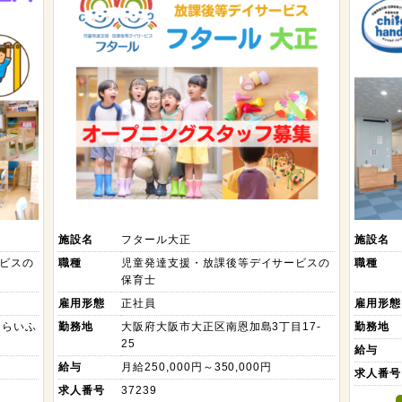
施設名
フタール大正
施設名
ビスの
職種
児童発達支援・放課後等デイサービスの
職種
保育士
雇用形態
正社員
雇用形態
とらいふ
勤務地
大阪府大阪市大正区南恩加島3丁目17-
勤務地
25
給与
給与
月給250,000円～350,000円
求人番号
求人番号
37239