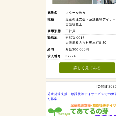
施設名
フタール枚方
職種
児童発達支援・放課後等デイサー
言語聴覚士
雇用形態
正社員
勤務地
〒573-0016
大阪府枚方市村野本町8-30
給与
月給300,000円
求人番号
37224
詳しく見てみる
[公開日]2026
児童発達支援・放課後等デイサービスでの保
ん募集！