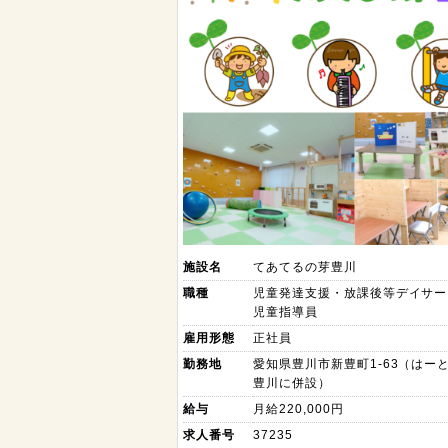
施設名
てあてるの芽豊川
職種
児童発達支援・放課後等デイサー
児童指導員
雇用形態
正社員
勤務地
愛知県豊川市新豊町1-63（はー
豊川に併設）
給与
月給220,000円
求人番号
37235