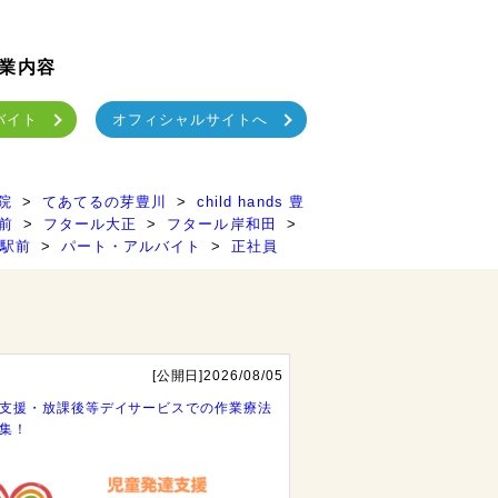
業内容
バイト
オフィシャルサイトへ
橋院
てあてるの芽豊川
child hands 豊
前
フタール大正
フタール岸和田
駅前
パート・アルバイト
正社員
[公開日]2026/08/05
支援・放課後等デイサービスでの作業療法
集！