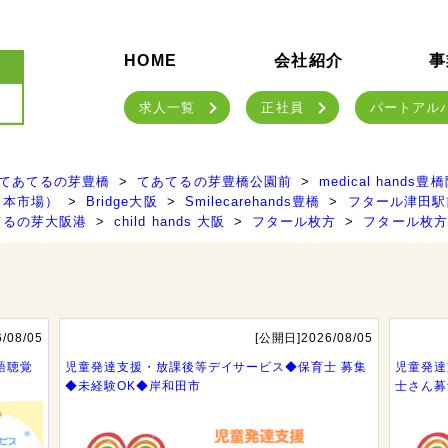
HOME
会社紹介
事
求人一覧
正社員
パートアル
てあてるの芽豊橋
てあてるの芽豊橋公園前
medical hands豊
（本市場）
Bridge大阪
Smilecarehands豊橋
フタール津田駅
てるの芽大阪港
child hands 大阪
フタール枚方
フタール枚方
/08/05
[公開日]2026/08/05
語聴覚
児童発達支援・放課後等デイサービス◆保育士 募集
児童発達
◆未経験OK◆岸和田市
士さん募