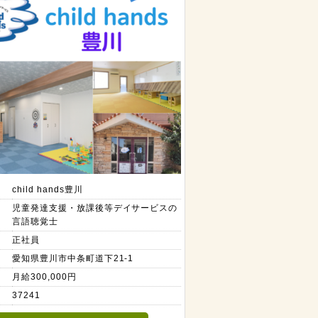
child hands豊川
児童発達支援・放課後等デイサービスの
言語聴覚士
正社員
愛知県豊川市中条町道下21-1
月給300,000円
37241