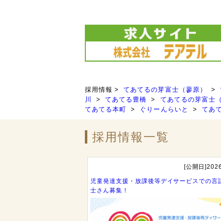
採用情報
てあてるの芽富士（蓼原）
川
てあてる豊橋
てあてるの芽富士
てあてる本町
ぐりーんらいと
てあ
採用情報一覧
[公開日]2026
児童発達支援・放課後等デイサービスでの言
士さん募集！