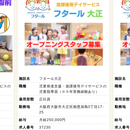
施設名
フタール大正
施設名
ビスの
職種
児童発達支援・放課後等デイサービスの
職種
児童指導員（※５年実務経験あり）
雇用形態
正社員
雇用形態
勤務地
大阪府大阪市大正区南恩加島3丁目17-
勤務地
25
給与
月給250,000円
給与
求人番号
37230
求人番号