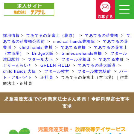
応募する
採用情報
てあてるの芽富士（蓼原）
てあてるの芽豊橋
て
あてるの芽豊橋公園前
medical hands豊橋院
てあてるの芽
豊川
child hands 豊川
てあてる豊橋
てあてるの芽富士
（本市場）
Bridge大阪
Smilecarehands豊橋
フタール
津田駅前
フタール大正
フタール岸和田
てあてる本町
ぐりーんらいと
GREEN FIELD
てあてるの芽大阪港
child hands 大阪
フタール枚方
フタール枚方駅前
パー
ト・アルバイト
正社員
てあてるの芽富士（本市場）｜作業
療法士・正社員
児童発達支援での作業療法士さん募集！◆静岡県富士市本
市場