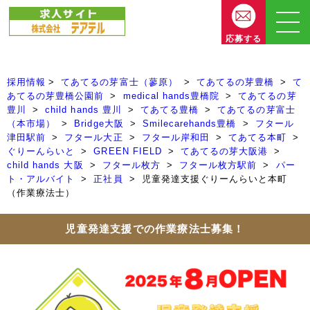
応募する
採用情報
てあてるの芽富士（蓼原）
てあてるの芽豊橋
て
あてるの芽豊橋公園前
medical hands豊橋院
てあてるの芽
豊川
child hands 豊川
てあてる豊橋
てあてるの芽富士
（本市場）
Bridge大阪
Smilecarehands豊橋
フタール
津田駅前
フタール大正
フタール岸和田
てあてる本町
ぐりーんらいと
GREEN FIELD
てあてるの芽大阪港
child hands 大阪
フタール枚方
フタール枚方駅前
パー
ト・アルバイト
正社員
児童発達支援ぐりーんらいと本町
（作業療法士）
児童発達支援での作業療法士募集！