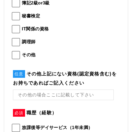
簿記2級or3級
秘書検定
IT関係の資格
調理師
その他
その他上記にない資格(認定資格含む)を
任意
お持ちであればご記入ください
職歴（経験）
必須
放課後等デイサービス（1年未満）