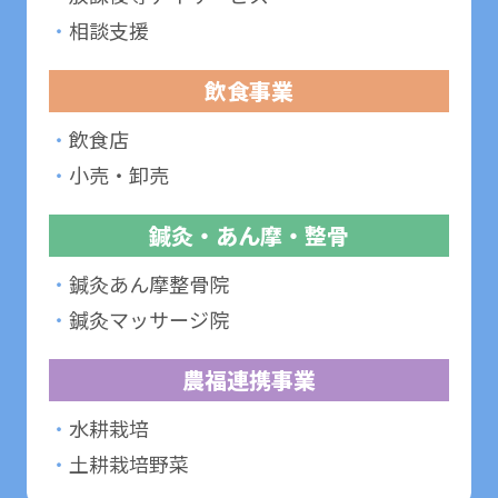
・
相談支援
飲食事業
・
飲食店
・
小売・卸売
鍼灸・あん摩・整骨
・
鍼灸あん摩整骨院
・
鍼灸マッサージ院
農福連携事業
・
水耕栽培
・
土耕栽培野菜