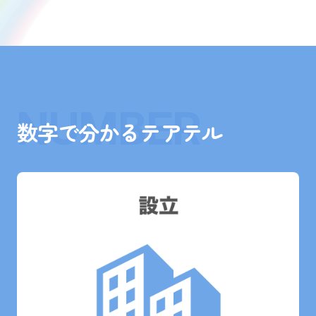
NUMBER
数字で分かるテアテル